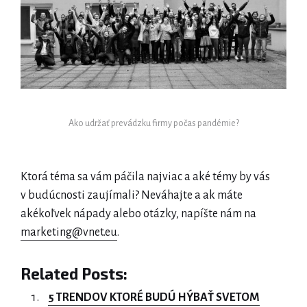
Ako udržať prevádzku firmy počas pandémie?
Ktorá téma sa vám páčila najviac a aké témy by vás
v budúcnosti zaujímali? Neváhajte a ak máte
akékoľvek nápady alebo otázky, napíšte nám na
marketing@vnet.eu
.
Related Posts:
5 TRENDOV KTORÉ BUDÚ HÝBAŤ SVETOM