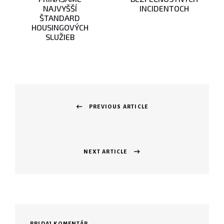
NAJVYŠŠÍ
INCIDENTOCH
ŠTANDARD
HOUSINGOVÝCH
SLUŽIEB
Navigácia
v
PREVIOUS ARTICLE
Previous
článku
post:
NEXT ARTICLE
Next
post:
PRIDAJ KOMENTÁR