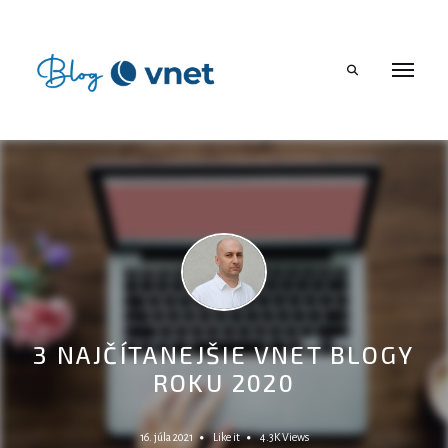
Search
Author
3 NAJČÍTANEJŠIE VNET BLOGY
Milan
ROKU 2020
Šimka
16. júla 2021
Like it
4.3K
Views