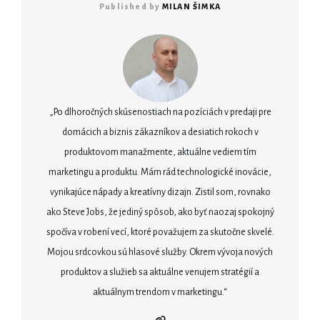
Published by
MILAN ŠIMKA
„Po dlhoročných skúsenostiach na pozíciách v predaji pre
domácich a biznis zákazníkov a desiatich rokoch v
produktovom manažmente, aktuálne vediem tím
marketingu a produktu. Mám rád technologické inovácie,
vynikajúce nápady a kreatívny dizajn. Zistil som, rovnako
ako Steve Jobs, že jediný spôsob, ako byť naozaj spokojný
spočíva v robení vecí, ktoré považujem za skutočne skvelé.
Mojou srdcovkou sú hlasové služby. Okrem vývoja nových
produktov a služieb sa aktuálne venujem stratégií a
aktuálnym trendom v marketingu.“