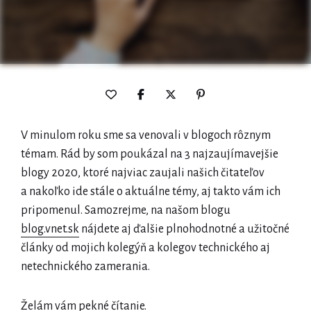
V minulom roku sme sa venovali v blogoch rôznym
témam. Rád by som poukázal na 3 najzaujímavejšie
blogy 2020, ktoré najviac zaujali našich čitateľov
a nakoľko ide stále o aktuálne témy, aj takto vám ich
pripomenul. Samozrejme, na našom blogu
blog.vnet.sk
nájdete aj ďalšie plnohodnotné a užitočné
články od mojich kolegýň a kolegov technického aj
netechnického zamerania.
Želám vám pekné čítanie.