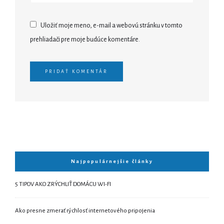
Uložiť moje meno, e-mail a webovú stránku v tomto
prehliadači pre moje budúce komentáre.
Najpopulárnejšie články
5 TIPOV AKO ZRÝCHLIŤ DOMÁCU WI-FI
Ako presne zmerať rýchlosť internetového pripojenia