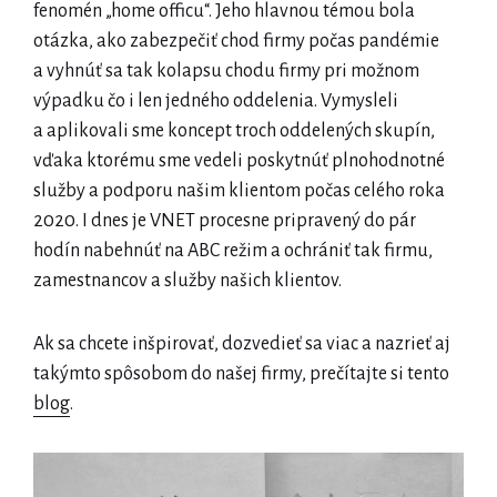
fenomén „home officu“. Jeho hlavnou témou bola
otázka, ako zabezpečiť chod firmy počas pandémie
a vyhnúť sa tak kolapsu chodu firmy pri možnom
výpadku čo i len jedného oddelenia. Vymysleli
a aplikovali sme koncept troch oddelených skupín,
vďaka ktorému sme vedeli poskytnúť plnohodnotné
služby a podporu našim klientom počas celého roka
2020. I dnes je VNET procesne pripravený do pár
hodín nabehnúť na ABC režim a ochrániť tak firmu,
zamestnancov a služby našich klientov.
Ak sa chcete inšpirovať, dozvedieť sa viac a nazrieť aj
takýmto spôsobom do našej firmy, prečítajte si tento
blog
.