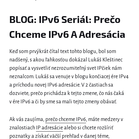
BLOG: IPv6 Seriál: Prečo
Chceme IPv6 A Adresácia
Keď som prvýkrát čítal text tohto blogu, bol som
nadšený, s akou ľahkosťou dokázal Lukáš Kleštinec
popísať a vysvetliť nezrozumiteľný svet IPčiek nám
neznalcom. Lukáš sa venuje v blogu končiacej ére IPv4
a príchodu novej IPv6 adresácie. V 2 častiach sa
dozviete, prečo prichádza k tejto zmene, čo nás čaká
v ére IPv6 a či by sme sa mali tejto zmeny obávať.
Ak vás zaujíma,
prečo chceme IPv6
, máte medzery v
znalostiach
IP adresácie
alebo si chcete rozšíriť
poznatky a získať väčší prehľad v danej téme,