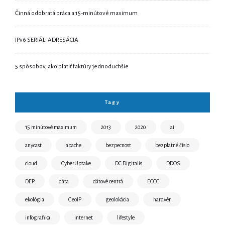
Činná odobratá práca a 15-minútové maximum
IPv6 SERIÁL: ADRESÁCIA
5 spôsobov, ako platiť faktúry jednoduchšie
Tagy
15 minútové maximum
2013
2020
ai
anycast
apache
bezpecnost
bezplatné číslo
cloud
CyberUptake
DC Digitalis
DDOS
DEP
dáta
dátové centrá
ECCC
ekológia
GeoIP
geolokácia
hardvér
infografika
internet
lifestyle