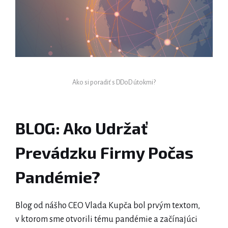
Ako si poradiť s DDoD útokmi?
BLOG: Ako Udržať
Prevádzku Firmy Počas
Pandémie?
Blog od nášho CEO Vlada Kupča bol prvým textom,
v ktorom sme otvorili tému pandémie a začínajúci