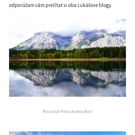
odporúčam vám prečítať si oba Lukášove blogy.
IPv6 seriál: Prečo chceme IPv6?