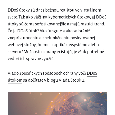
DDoS útoky sú dnes bežnou realitou vo virtuálnom
svete. Tak ako väčšina kybernetických útokov, aj DDoS
útoky sú čoraz sofistikovanejšie a majú rastúci trend.
Čo je DDoS útok? Ako funguje a ako sa brániť
zneprístupneniu a znefunkčneniu poskytovanej
webovej služby, firemnej aplikácie/systému alebo
serveru? Možnosti ochrany existujú, je však potrebné
vedieť ich správne využiť.
Viac o špecifických spôsoboch ochrany voči
DDoS
útokom
sa dočítate v blogu Vlada Stopku.