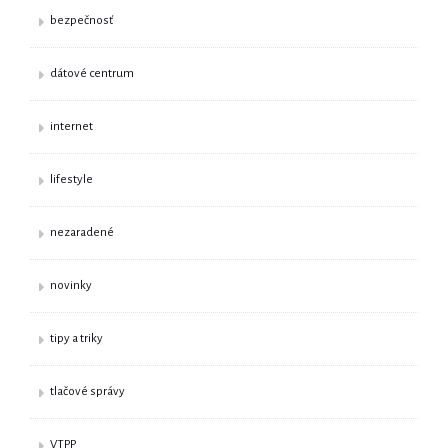
bezpečnosť
dátové centrum
internet
lifestyle
nezaradené
novinky
tipy a triky
tlačové správy
VTPP