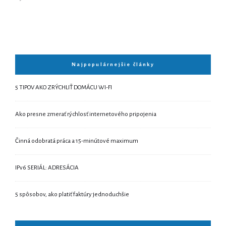
Najpopulárnejšie články
5 TIPOV AKO ZRÝCHLIŤ DOMÁCU WI-FI
Ako presne zmerať rýchlosť internetového pripojenia
Činná odobratá práca a 15-minútové maximum
IPv6 SERIÁL: ADRESÁCIA
5 spôsobov, ako platiť faktúry jednoduchšie