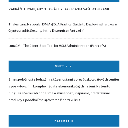
ZABRÁŇTE TOMU, ABY ĽUDSKÁ CHYBA OHROZILA VAŠE PODNIKANIE
Thales Luna Network HSM A750: A Practical Guide to Deploying Hardware
Cryptographic Security in the Enterprise (Part 2 of 5)
LunaCM – The Client-Side Tool for HSM Administration (Part 3 of 5)
VNET a.s.
Sme spoločnosť s bohatými skúsenosťami s prevádzkou dátových centier
a poskytovaním komplexných telekomunikačných riešení. Na tomto
blogu sa s Vami radi podelíme o skúsenosti, inšpirácie, predstavíme
produkty a poodhalíme aj čo to z nášho zákulisia.
Kategórie