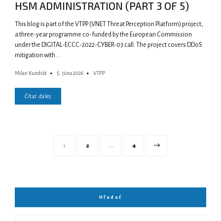
HSM ADMINISTRATION (PART 3 OF 5)
This blog is part of the VTPP (VNET Threat Perception Platform) project,
a three-year programme co-funded by the European Commission
under the DIGITAL-ECCC-2022-CYBER-03 call. The project covers DDoS
mitigation with …
Milan Kundrát
5. júna 2026
VTPP
Čítať ďalej
Navigácia
Page
Page
Page
1
2
…
4
v
článkoch
Hľadať
Search
Search