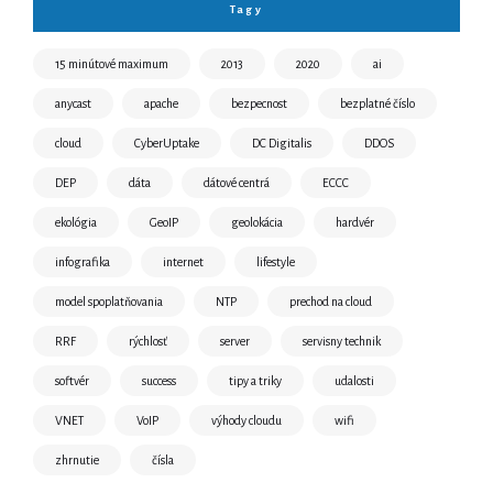
Tagy
15 minútové maximum
2013
2020
ai
anycast
apache
bezpecnost
bezplatné číslo
cloud
CyberUptake
DC Digitalis
DDOS
DEP
dáta
dátové centrá
ECCC
ekológia
GeoIP
geolokácia
hardvér
infografika
internet
lifestyle
model spoplatňovania
NTP
prechod na cloud
RRF
rýchlosť
server
servisny technik
softvér
success
tipy a triky
udalosti
VNET
VoIP
výhody cloudu
wifi
zhrnutie
čísla