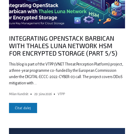
INTEGRATING OPENSTACK BARBICAN
WITH THALES LUNA NETWORK HSM
FOR ENCRYPTED STORAGE (PART 5/5)
This blog is part of the VTPP (VNET Threat Perception Platform) project,
a three-year programme co-funded by the European Commission
under the DIGITAL-ECCC-2022-CYBER-03 call. The project covers DDoS
mitigation with …
Milan Kundrát
29. júna 2026
VTPP
Čítať ďalej