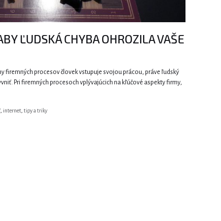
ABY ĽUDSKÁ CHYBA OHROZILA VAŠE
iny firemných procesov človek vstupuje svojou prácou, práve ľudský
niť. Pri firemných procesoch vplývajúcich na kľúčové aspekty firmy,
ť
,
internet
,
tipy a triky