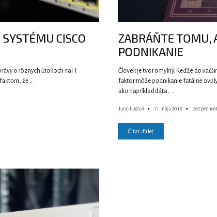
I SYSTÉMU CISCO
ZABRÁŇTE TOMU, 
PODNIKANIE
správy o rôznych útokoch na IT
Človek je tvor omylný. Keďže do väčš
 faktom, že …
faktor môže podnikanie fatálne ovplyv
ako napríklad dáta, …
Juraj Lustoň
11. mája 2018
bezpečnos
Čítať ďalej