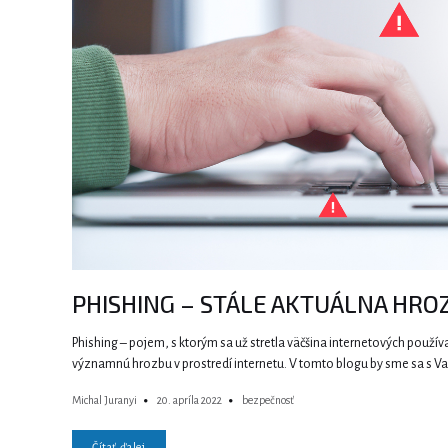
PHISHING – STÁLE AKTUÁLNA HRO
Phishing – pojem, s ktorým sa už stretla väčšina internetových použív
významnú hrozbu v prostredí internetu. V tomto blogu by sme sa s Vam
Michal Juranyi
20. apríla 2022
bezpečnosť
Čítať ďalej