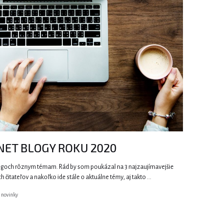
VNET BLOGY ROKU 2020
logoch rôznym témam. Rád by som poukázal na 3 najzaujímavejšie
ch čitateľov a nakoľko ide stále o aktuálne témy, aj takto …
,
novinky