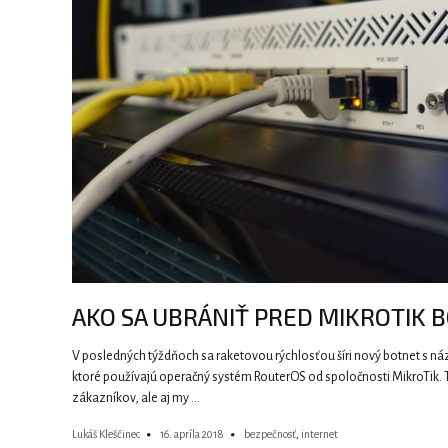
AKO SA UBRÁNIŤ PRED MIKROTIK 
V posledných týždňoch sa raketovou rýchlosťou šíri nový botnet s ná
ktoré používajú operačný systém RouterOS od spoločnosti MikroTik. T
zákazníkov, ale aj my …
Lukáš Kleščinec
16. apríla 2018
bezpečnosť
,
internet