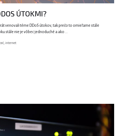
 DDOS ÚTOKMI?
krát venovali téme DDoS útokov, tak prečo to omieľame stále
ku stále nie je vôbec jednoduché a ako …
osť
,
internet