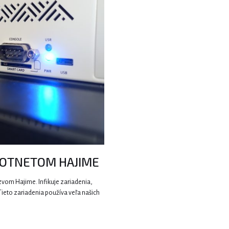
BOTNETOM HAJIME
zvom Hajime. Infikuje zariadenia,
ieto zariadenia používa veľa našich