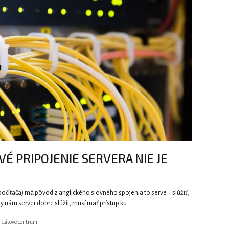
VÉ PRIPOJENIE SERVERA NIE JE
počítača) má pôvod z anglického slovného spojenia to serve – slúžiť,
y nám server dobre slúžil, musí mať prístup ku …
,
dátové centrum