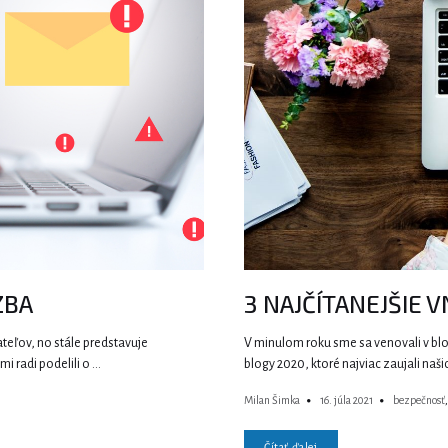
ZBA
3 NAJČÍTANEJŠIE 
ateľov, no stále predstavuje
V minulom roku sme sa venovali v b
i radi podelili o …
blogy 2020, ktoré najviac zaujali naši
Milan Šimka
16. júla 2021
bezpečnosť
Čítať ďalej