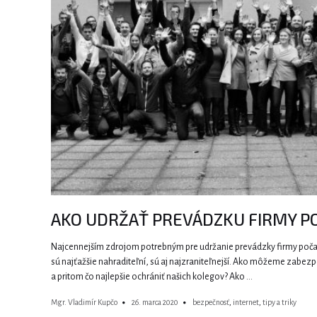
AKO UDRŽAŤ PREVÁDZKU FIRMY P
Najcennejším zdrojom potrebným pre udržanie prevádzky firmy poča
sú najťažšie nahraditeľní, sú aj najzraniteľnejší. Ako môžeme zabezp
a pritom čo najlepšie ochrániť našich kolegov? Ako …
Mgr. Vladimír Kupčo
26. marca 2020
bezpečnosť
,
internet
,
tipy a triky