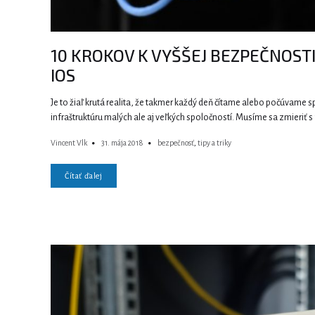
10 KROKOV K VYŠŠEJ BEZPEČNOST
IOS
Je to žiaľ krutá realita, že takmer každý deň čítame alebo počúvame 
infraštruktúru malých ale aj veľkých spoločností. Musíme sa zmieriť s
Vincent Vlk
31. mája 2018
bezpečnosť
,
tipy a triky
Čítať ďalej