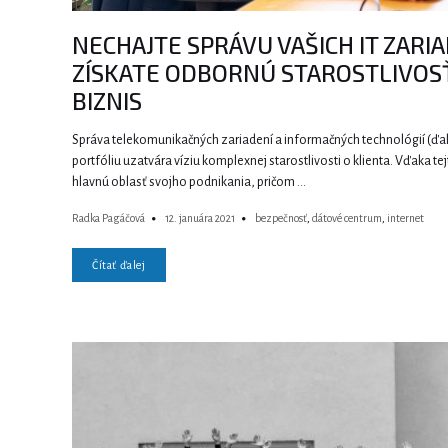
NECHAJTE SPRÁVU VAŠICH IT ZARIA
ZÍSKATE ODBORNÚ STAROSTLIVOSŤ
BIZNIS
Správa telekomunikačných zariadení a informačných technológií (ďale
portfóliu uzatvára víziu komplexnej starostlivosti o klienta. Vďaka te
hlavnú oblasť svojho podnikania, pričom …
Radka Pagáčová
12. januára 2021
bezpečnosť
,
dátové centrum
,
internet
Čítať ďalej