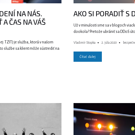
DENÍ NA NÁS.
AKO SI PORADIŤ S
 A ČAS NA VÁŠ
Už v minulosti sme sa v blogoch viac
dookola? Pretože ubrániť sa DDoS úto
j TZIT) je služba, ktorá v našom
Vladimír Stopka
2. júla 2020
bezpečn
jto službe sa klient môže sústrediť na
Čítať ďalej