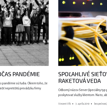
OČAS PANDÉMIE
SPOĽAHLIVÉ SIEŤO
RAKETOVÁ VEDA
s pandémie sú ľudia. Okrem toho, že
ečiť nepretržitú prevádzku firmy
Odborný názov Server (špeciálny typ 
poskytovať služby klientom. Na to, ab
Vincent Vlk
3. apríla 2019
bezpečnosť