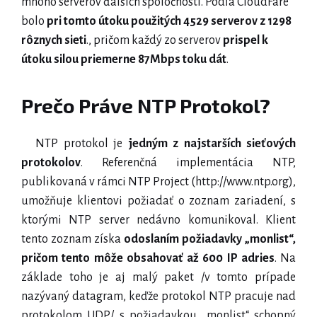
mnoho serverov ďalších spoločností. Podľa CloudFare
bolo
pri tomto útoku použitých 4529 serverov z 1298
rôznych sieti
., pričom každý zo serverov
prispel k
útoku silou
priemerne
87Mbps toku dát
.
Prečo Práve NTP Protokol?
NTP protokol je
jedným z najstarších sieťových
protokolov
. Referenčná implementácia NTP,
publikovaná v rámci NTP Project (http://www.ntp.org),
umožňuje klientovi požiadať o zoznam zariadení, s
ktorými NTP server nedávno komunikoval. Klient
tento zoznam získa
odoslaním požiadavky „monlist“,
pričom tento môže obsahovať až 600 IP adries
. Na
základe toho je aj malý paket /v tomto prípade
nazývaný datagram, keďže protokol NTP pracuje nad
protokolom UDP/ s požiadavkou „monlist“ schopný