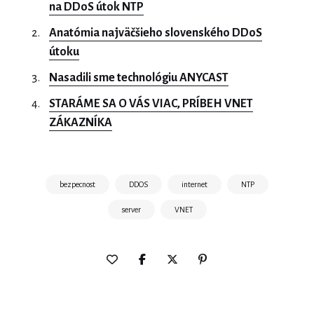
na DDoS útok NTP
Anatómia najväčšieho slovenského DDoS
útoku
Nasadili sme technológiu ANYCAST
STARÁME SA O VÁS VIAC, PRÍBEH VNET
ZÁKAZNÍKA
bezpecnost
DDOS
internet
NTP
server
VNET