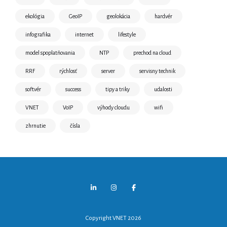
ekológia
GeoIP
geolokácia
hardvér
infografika
internet
lifestyle
model spoplatňovania
NTP
prechod na cloud
RRF
rýchlosť
server
servisny technik
softvér
success
tipy a triky
udalosti
VNET
VoIP
výhody cloudu
wifi
zhrnutie
čísla
Copyright VNET 2026