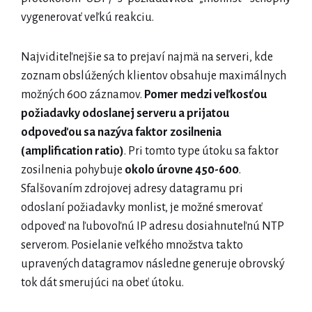
vygenerovať veľkú reakciu.
Najviditeľnejšie sa to prejaví najmä na serveri, kde
zoznam obslúžených klientov obsahuje maximálnych
možných 600 záznamov.
Pomer medzi veľkosťou
požiadavky odoslanej serveru a prijatou
odpoveďou sa nazýva faktor zosilnenia
(amplification ratio)
. Pri tomto type útoku sa faktor
zosilnenia pohybuje
okolo úrovne 450-600
.
Sfalšovaním zdrojovej adresy datagramu pri
odoslaní požiadavky monlist, je možné smerovať
odpoveď na ľubovoľnú IP adresu dosiahnuteľnú NTP
serverom. Posielanie veľkého množstva takto
upravených datagramov následne generuje obrovský
tok dát smerujúci na obeť útoku.