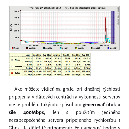
Ako môžete vidieť na grafe, pri dnešnej rýchlosti
pripojenia v dátových centrách a výkonnosti serverov
nie je problém takýmto spôsobom
generovať útok o
sile 400Mbps,
len s použitím jediného
nezabezpečeného servera pripojeného rýchlosťou 1
Gbps . Je dôležité pripomenúť, že namerané hodnoty