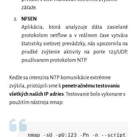
záťaže.
NFSEN
Aplikácia, ktorá analyzuje dáta zasielané
protokolom netflow a v reálnom čase vytvára
štatistiky sieťovej prevádzky, nás upozornila na
prudké zvýšenie aktivity na porte 123/UDP,
používanom protokolom NTP.
Keďže sa intenzita NTP komunikácie extrémne
zvýšila, pristúpili sme k
penetračnému testovaniu
všetkých našich IP adries
. Testovanie bolo vykonane s
použitím nástroja nmap:
nmap -sU -pU:123 -Pn -n --script "n