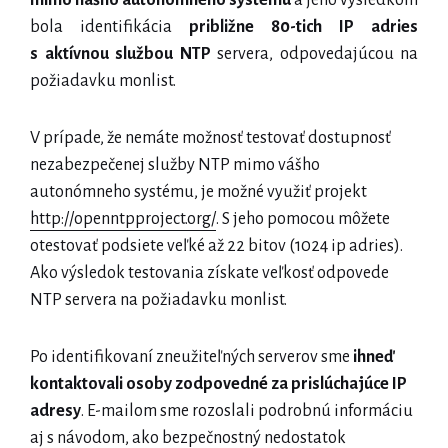
mimo nášho autonómneho systému
a jeho výsledkom
bola identifikácia
približne 80-tich IP adries
s aktívnou službou NTP
servera, odpovedajúcou na
požiadavku monlist.
V prípade, že nemáte možnosť testovať dostupnosť
nezabezpečenej služby NTP mimo vášho
autonómneho systému, je možné využiť projekt
http://openntpproject.org/
. S jeho pomocou môžete
otestovať podsiete veľké až 22 bitov (1024 ip adries).
Ako výsledok testovania získate veľkosť odpovede
NTP servera na požiadavku monlist.
Po identifikovaní zneužiteľných serverov sme
ihneď
kontaktovali osoby zodpovedné za prislúchajúce IP
adresy
. E-mailom sme rozoslali podrobnú informáciu
aj s návodom, ako bezpečnostný nedostatok