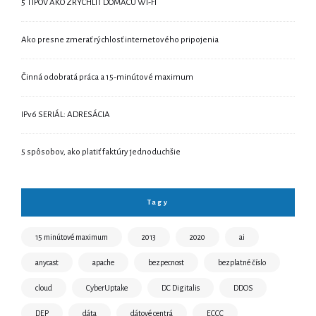
5 TIPOV AKO ZRÝCHLIŤ DOMÁCU WI-FI
Ako presne zmerať rýchlosť internetového pripojenia
Činná odobratá práca a 15-minútové maximum
IPv6 SERIÁL: ADRESÁCIA
5 spôsobov, ako platiť faktúry jednoduchšie
Tagy
15 minútové maximum
2013
2020
ai
anycast
apache
bezpecnost
bezplatné číslo
cloud
CyberUptake
DC Digitalis
DDOS
DEP
dáta
dátové centrá
ECCC