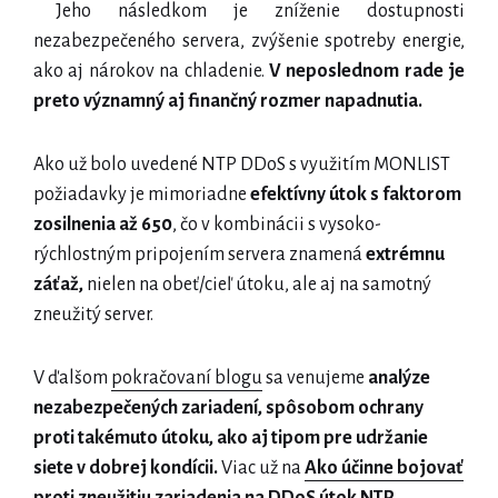
Jeho následkom je zníženie dostupnosti
nezabezpečeného servera, zvýšenie spotreby energie,
ako aj nárokov na chladenie.
V neposlednom rade je
preto významný aj finančný rozmer napadnutia.
Ako už bolo uvedené NTP DDoS s využitím MONLIST
požiadavky je mimoriadne
efektívny útok s faktorom
zosilnenia až 650
, čo v kombinácii s vysoko-
rýchlostným pripojením servera znamená
extrémnu
záťaž,
nielen na obeť/cieľ útoku, ale aj na samotný
zneužitý server.
V ďalšom
pokračovaní blogu
sa venujeme
analýze
nezabezpečených zariadení,
spôsobom ochrany
proti takémuto útoku, ako aj tipom pre udržanie
siete v dobrej kondícii.
Viac už na
Ako účinne bojovať