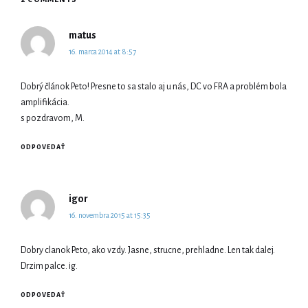
says:
matus
16. marca 2014 at 8:57
Dobrý článok Peto! Presne to sa stalo aj u nás, DC vo FRA a problém bola
amplifikácia.
s pozdravom, M.
ODPOVEDAŤ
says:
igor
16. novembra 2015 at 15:35
Dobry clanok Peto, ako vzdy. Jasne, strucne, prehladne. Len tak dalej.
Drzim palce. ig.
ODPOVEDAŤ