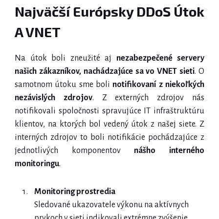
Najväčší Európsky DDoS Útok
A VNET
Na útok boli zneužité aj
nezabezpečené servery
našich zákazníkov, nachádzajúce sa vo VNET sieti
. O
samotnom útoku sme boli
notifikovaní z niekoľkých
nezávislých zdrojov
. Z externých zdrojov nás
notifikovali spoločnosti spravujúce IT infraštruktúru
klientov, na ktorých bol vedený útok z našej siete. Z
interných zdrojov to boli notifikácie pochádzajúce z
jednotlivých komponentov
nášho interného
monitoringu
.
Monitoring prostredia
Sledované ukazovatele výkonu na aktívnych
prvkoch v sieti indikovali extrémne zvýšenie