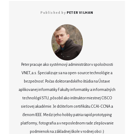
Published by
PETER VILHAN
Peter pracuje ako systémový administrátor v spoločnosti
VNET,a.s. Špecializuje sa na open-source technológie a
bezpečnosť. Počas doktorandského štúdia na Ústave
aplikovanej informatiky Fakulty informatiky a informačných
technológií STU, pôsobil ako inštruktor miestnej CISCO
sieťovej akadémie. Je držiteľom certifikátu CCAI-CCNA a
členom IEEE. Medzi jeho hobby patria rapid prototyping
platformy, fotografia a v neposlednom rade zlepšovanie
podmienok na základnej škole v rodnej obci :)