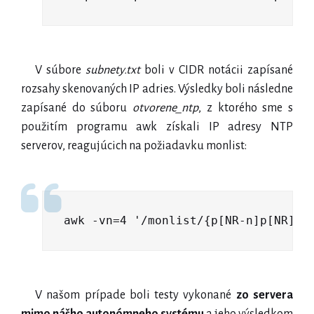
V súbore
subnety.txt
boli v CIDR notácii zapísané
rozsahy skenovaných IP adries. Výsledky boli následne
zapísané do súboru
otvorene_ntp
, z ktorého sme s
použitím programu awk získali IP adresy NTP
serverov, reagujúcich na požiadavku monlist:
awk -vn=4 '/monlist/{p[NR-n]p[NR]p[
V našom prípade boli testy vykonané
zo servera