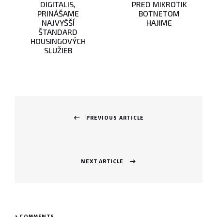
DIGITALIS,
PRED MIKROTIK
PRINÁŠAME
BOTNETOM
NAJVYŠŠÍ
HAJIME
ŠTANDARD
HOUSINGOVÝCH
SLUŽIEB
Navigácia
v
PREVIOUS ARTICLE
Previous
článku
post:
NEXT ARTICLE
Next
post:
2 COMMENTS