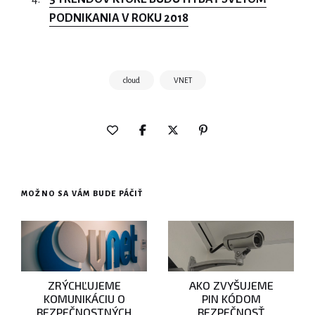
PODNIKANIA V ROKU 2018
cloud
VNET
MOŽNO SA VÁM BUDE PÁČIŤ
ZRÝCHĽUJEME
AKO ZVYŠUJEME
KOMUNIKÁCIU O
PIN KÓDOM
BEZPEČNOSTNÝCH
BEZPEČNOSŤ