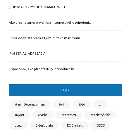
5 TIPOV AKO ZRÝCHLIŤ DOMÁCU WI-FI
Ako presne zmerať rýchlosť internetového pripojenia
Činná odobratá práca a 15-minútové maximum
IPv6 SERIÁL: ADRESÁCIA
5 spôsobov, ako platiť faktúry jednoduchšie
Tagy
15 minútové maximum
2013
2020
ai
anycast
apache
bezpecnost
bezplatné číslo
cloud
CyberUptake
DC Digitalis
DDOS