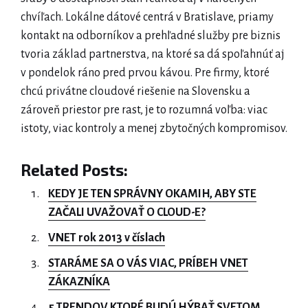
chvíľach. Lokálne dátové centrá v Bratislave, priamy
kontakt na odborníkov a prehľadné služby pre biznis
tvoria základ partnerstva, na ktoré sa dá spoľahnúť aj
v pondelok ráno pred prvou kávou. Pre firmy, ktoré
chcú privátne cloudové riešenie na Slovensku a
zároveň priestor pre rast, je to rozumná voľba: viac
istoty, viac kontroly a menej zbytočných kompromisov.
Related Posts:
KEDY JE TEN SPRÁVNY OKAMIH, ABY STE
ZAČALI UVAŽOVAŤ O CLOUD-E?
VNET rok 2013 v číslach
STARÁME SA O VÁS VIAC, PRÍBEH VNET
ZÁKAZNÍKA
5 TRENDOV KTORÉ BUDÚ HÝBAŤ SVETOM