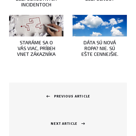
INCIDENTOCH
STARÁME SA O
DÁTA SÚ NOVÁ
VÁS VIAC, PRÍBEH
ROPA? NIE. SÚ
VNET ZÁKAZNÍKA
EŠTE CENNEJŠIE.
Navigácia
v
PREVIOUS ARTICLE
Previous
článku
post:
NEXT ARTICLE
Next
post: