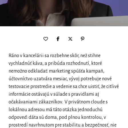
Ráno v kancelárii sa rozbehne skôr, než stihne
vychladnúť káva, a pribúda rozhodnutí, ktoré
nemožno odkladať: marketing spúšťa kampaň,
účtovníctvo uzatvára mesiac, vývoj potrebuje nové
testovacie prostredie a vedenie sa chce uistiť, že citlivé
informácie ostávajú v súlade s pravidlami aj
očakávaniami zákazníkov. V privátnom cloude s
lokálnou adresou má táto otázka jednoduchú
odpoveď: dáta sú doma, pod plnou kontrolou, v
prostredí navrhnutom pre stabilitu a bezpečnosť, nie