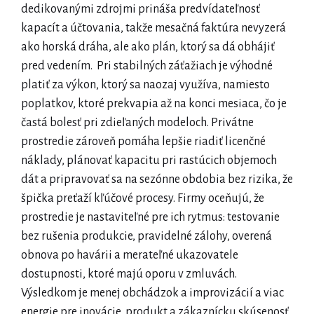
dedikovanými zdrojmi prináša predvídateľnosť
kapacít a účtovania, takže mesačná faktúra nevyzerá
ako horská dráha, ale ako plán, ktorý sa dá obhájiť
pred vedením. Pri stabilných záťažiach je výhodné
platiť za výkon, ktorý sa naozaj využíva, namiesto
poplatkov, ktoré prekvapia až na konci mesiaca, čo je
častá bolesť pri zdieľaných modeloch. Privátne
prostredie zároveň pomáha lepšie riadiť licenčné
náklady, plánovať kapacitu pri rastúcich objemoch
dát a pripravovať sa na sezónne obdobia bez rizika, že
špička preťaží kľúčové procesy. Firmy oceňujú, že
prostredie je nastaviteľné pre ich rytmus: testovanie
bez rušenia produkcie, pravidelné zálohy, overená
obnova po havárii a merateľné ukazovatele
dostupnosti, ktoré majú oporu v zmluvách.
Výsledkom je menej obchádzok a improvizácií a viac
energie pre inovácie, produkt a zákaznícku skúsenosť,