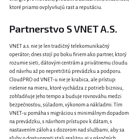
ktoré priamo ovplyvňujú rast a reputáciu.
Partnerstvo S VNET A.s.
VNET a.s. nie je len tradičný telekomunikačný
operátor; dnes stojí po boku firiem ako partner, ktorý
rozumie sieti, dátovým centrám a privátnemu cloudu
od návrhu až po nepretržitú prevádzku a podporu.
CloudPRO od VNET-u nie je krabica, ale prístup:
riešenie na mieru, ktoré vychádza z potrieb biznisu,
zohľadňuje jeho tempo a buduje rovnováhu medzi
bezpečnosťou, súladom, výkonom a nákladmi. Tím
VNET-u pomáha s migráciou s minimálnym dopadom
na prevádzku, s návrhom prístupov k dátam, s
nastavením záloh a s dozorom nad službami, aby sa
sľuby o dostupnosti stali realitou aj v náročných