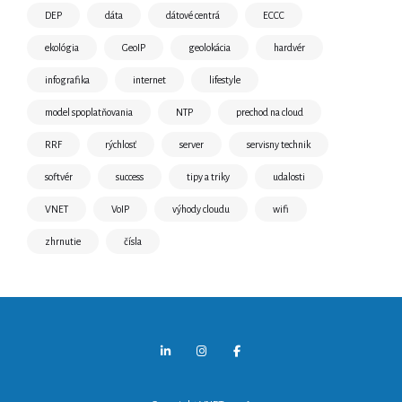
DEP
dáta
dátové centrá
ECCC
ekológia
GeoIP
geolokácia
hardvér
infografika
internet
lifestyle
model spoplatňovania
NTP
prechod na cloud
RRF
rýchlosť
server
servisny technik
softvér
success
tipy a triky
udalosti
VNET
VoIP
výhody cloudu
wifi
zhrnutie
čísla