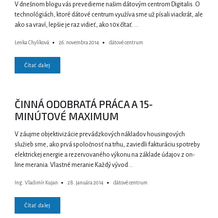
V dnešnom blogu vás prevedieme našim dátovým centrom Digitalis. O
technológiách, ktoré dátové centrum využíva sme už písali viackrát, ale
ako sa vraví, lepšie je raz vidieť, ako 10x čítať. …
Lenka Chylíková
26. novembra 2014
dátové centrum
Čítať ďalej
ČINNÁ ODOBRATÁ PRÁCA A 15-
MINÚTOVÉ MAXIMUM
V záujme objektivizácie prevádzkových nákladov housingových
služieb sme, ako prvá spoločnosť na trhu, zaviedli fakturáciu spotreby
elektrickej energie a rezervovaného výkonu na základe údajov z on-
line merania. Vlastné meranie Každý vývod …
Ing. Vladimír Kujan
28. januára 2014
dátové centrum
Čítať ďalej