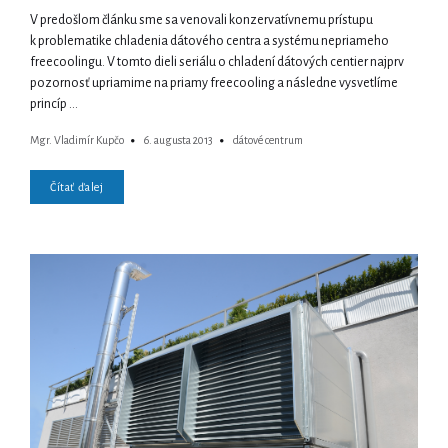
V predošlom článku sme sa venovali konzervatívnemu prístupu
k problematike chladenia dátového centra a systému nepriameho
freecoolingu. V tomto dieli seriálu o chladení dátových centier najprv
pozornosť upriamime na priamy freecooling a následne vysvetlíme
princíp …
Mgr. Vladimír Kupčo
6. augusta 2013
dátové centrum
Čítať ďalej