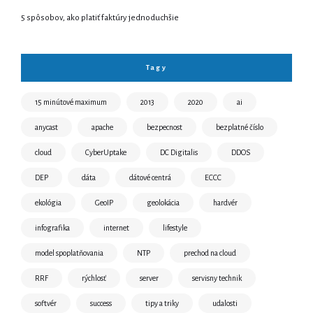
5 spôsobov, ako platiť faktúry jednoduchšie
Tagy
15 minútové maximum
2013
2020
ai
anycast
apache
bezpecnost
bezplatné číslo
cloud
CyberUptake
DC Digitalis
DDOS
DEP
dáta
dátové centrá
ECCC
ekológia
GeoIP
geolokácia
hardvér
infografika
internet
lifestyle
model spoplatňovania
NTP
prechod na cloud
RRF
rýchlosť
server
servisny technik
softvér
success
tipy a triky
udalosti