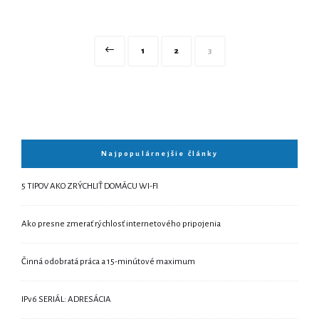
Navigácia
Page
Page
Page
1
2
3
v
článkoch
Najpopulárnejšie články
5 TIPOV AKO ZRÝCHLIŤ DOMÁCU WI-FI
Ako presne zmerať rýchlosť internetového pripojenia
Činná odobratá práca a 15-minútové maximum
IPv6 SERIÁL: ADRESÁCIA