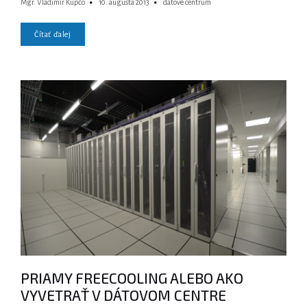
Mgr. Vladimír Kupčo
10. augusta 2013
dátové centrum
Čítať ďalej
PRIAMY FREECOOLING ALEBO AKO
VYVETRAŤ V DÁTOVOM CENTRE