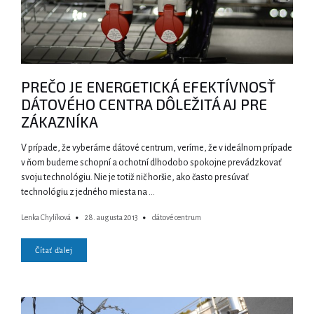
PREČO JE ENERGETICKÁ EFEKTÍVNOSŤ
DÁTOVÉHO CENTRA DÔLEŽITÁ AJ PRE
ZÁKAZNÍKA
V prípade, že vyberáme dátové centrum, veríme, že v ideálnom prípade
v ňom budeme schopní a ochotní dlhodobo spokojne prevádzkovať
svoju technológiu. Nie je totiž nič horšie, ako často presúvať
technológiu z jedného miesta na …
Lenka Chylíková
28. augusta 2013
dátové centrum
Čítať ďalej