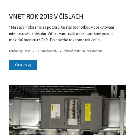
VNET ROK 2013 V ČÍSLACH
1 Na záver roka sme sa podľa SIXu stali jednotkou v poskytovaní
internetového obsahu. Vďaka vám, našim klientom sme pokorili
magickú hranicu 12 Gb/s. Do nového roka sme tak vstúpili …
Lenka Chylíková
13. januára 2014
dátové centrum
,
nezaradené
Čítať ďalej