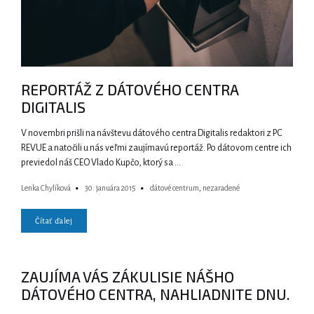
REPORTÁŽ Z DÁTOVÉHO CENTRA
DIGITALIS
V novembri prišli na návštevu dátového centra Digitalis redaktori z PC
REVUE a natočili u nás veľmi zaujímavú reportáž. Po dátovom centre ich
previedol náš CEO Vlado Kupčo, ktorý sa …
Lenka Chylíková
30. januára 2015
dátové centrum
,
nezaradené
Čítať ďalej
ZAUJÍMA VÁS ZÁKULISIE NÁŠHO
DÁTOVÉHO CENTRA, NAHLIADNITE DNU.