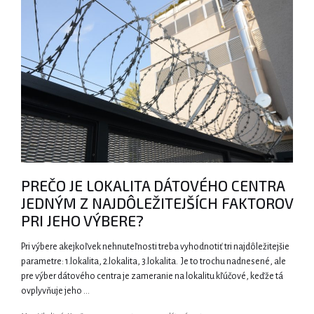
PREČO JE LOKALITA DÁTOVÉHO CENTRA
JEDNÝM Z NAJDÔLEŽITEJŠÍCH FAKTOROV
PRI JEHO VÝBERE?
Pri výbere akejkoľvek nehnuteľnosti treba vyhodnotiť tri najdôležitejšie
parametre: 1.lokalita, 2.lokalita, 3.lokalita. Je to trochu nadnesené, ale
pre výber dátového centra je zameranie na lokalitu kľúčové, keďže tá
ovplyvňuje jeho …