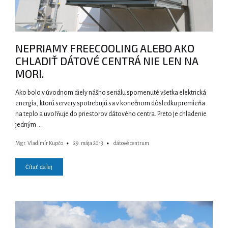
NEPRIAMY FREECOOLING ALEBO AKO
CHLADIŤ DÁTOVÉ CENTRÁ NIE LEN NA
MORI.
Ako bolo v úvodnom diely nášho seriálu spomenuté všetka elektrická
energia, ktorú servery spotrebujú sa v konečnom dôsledku premieňa
na teplo a uvoľňuje do priestorov dátového centra. Preto je chladenie
jedným …
Mgr. Vladimír Kupčo
29. mája 2013
dátové centrum
Čítať ďalej