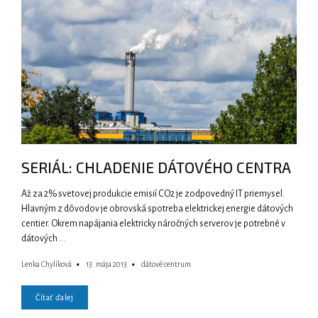
SERIÁL: CHLADENIE DÁTOVÉHO CENTRA
Až za 2% svetovej produkcie emisií CO2 je zodpovedný IT priemysel.
Hlavným z dôvodov je obrovská spotreba elektrickej energie dátových
centier. Okrem napájania elektricky náročných serverov je potrebné v
dátových …
Lenka Chylíková
13. mája 2013
dátové centrum
Čítať ďalej