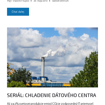
Mgr. Vladimír Kupčo
29. mája 2013
dátové centrum
Čítať ďalej
SERIÁL: CHLADENIE DÁTOVÉHO CENTRA
Až za 2% svetovej produkcie emisií CO2 je zodpovedný IT priemysel.