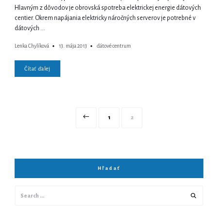
Hlavným z dôvodov je obrovská spotreba elektrickej energie dátových
centier. Okrem napájania elektricky náročných serverov je potrebné v
dátových …
Lenka Chylíková
13. mája 2013
dátové centrum
Čítať ďalej
Navigácia
Page
Page
1
2
v
článkoch
Hľadať
Search
Search
for: