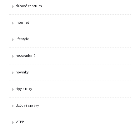
dátové centrum
internet
lifestyle
nezaradené
novinky
tipy a triky
tlačové správy
VTPP