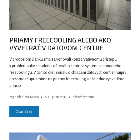
PRIAMY FREECOOLING ALEBO AKO
VYVETRAŤ V DÁTOVOM CENTRE
V predošlom článku sme sa venovali konzervatívnemu prístupu
k problematike chladenia dátového centra a systému nepriameho
freecoolingu. V tomto dieli seriálu o chladení dátových centier najprv
pozornosť upriamime na priamy freecooling a následne vysvetlíme
princíp …
Mgr. Vladimír Kupčo
6. augusta 2013
dátové centrum
Čítať ďalej