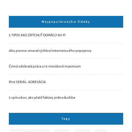
Najpopulárnejšie články
5 TIPOV AKO ZRÝCHLIŤ DOMÁCU WI-FI
Ako presne zmerať rýchlosť internetového pripojenia
Činná odobratá práca a 15-minútové maximum
IPv6 SERIÁL: ADRESÁCIA
5 spôsobov, ako platiť faktúry jednoduchšie
Tagy