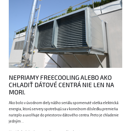
NEPRIAMY FREECOOLING ALEBO AKO
CHLADIŤ DÁTOVÉ CENTRÁ NIE LEN NA
MORI.
Ako bolo v úvodnom diely nášho seriálu spomenuté všetka elektrická
energia, ktorú servery spotrebujú sa v konečnom dôsledku premieňa
na teplo a uvoľňuje do priestorov dátového centra. Preto je chladenie
jedným …