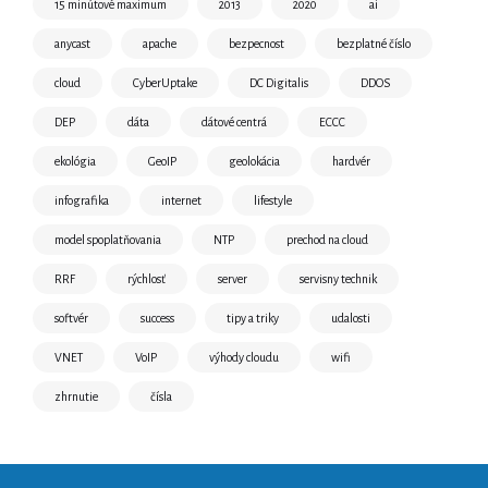
15 minútové maximum
2013
2020
ai
anycast
apache
bezpecnost
bezplatné číslo
cloud
CyberUptake
DC Digitalis
DDOS
DEP
dáta
dátové centrá
ECCC
ekológia
GeoIP
geolokácia
hardvér
infografika
internet
lifestyle
model spoplatňovania
NTP
prechod na cloud
RRF
rýchlosť
server
servisny technik
softvér
success
tipy a triky
udalosti
VNET
VoIP
výhody cloudu
wifi
zhrnutie
čísla