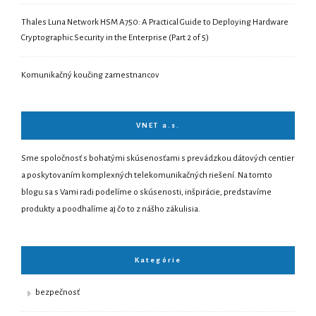
Thales Luna Network HSM A750: A Practical Guide to Deploying Hardware
Cryptographic Security in the Enterprise (Part 2 of 5)
Komunikačný koučing zamestnancov
VNET a.s.
Sme spoločnosť s bohatými skúsenosťami s prevádzkou dátových centier
a poskytovaním komplexných telekomunikačných riešení. Na tomto
blogu sa s Vami radi podelíme o skúsenosti, inšpirácie, predstavíme
produkty a poodhalíme aj čo to z nášho zákulisia.
Kategórie
bezpečnosť