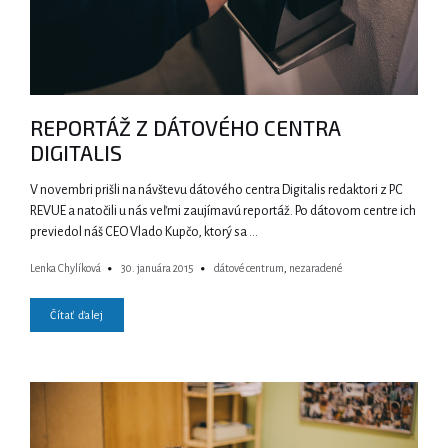
REPORTÁŽ Z DÁTOVÉHO CENTRA
DIGITALIS
V novembri prišli na návštevu dátového centra Digitalis redaktori z PC
REVUE a natočili u nás veľmi zaujímavú reportáž. Po dátovom centre ich
previedol náš CEO Vlado Kupčo, ktorý sa …
Lenka Chylíková
30. januára 2015
dátové centrum
,
nezaradené
Čítať ďalej