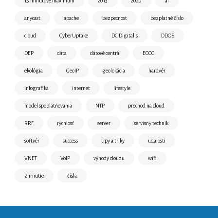
15 minútové maximum
2013
2020
ai
anycast
apache
bezpecnost
bezplatné číslo
cloud
CyberUptake
DC Digitalis
DDOS
DEP
dáta
dátové centrá
ECCC
ekológia
GeoIP
geolokácia
hardvér
infografika
internet
lifestyle
model spoplatňovania
NTP
prechod na cloud
RRF
rýchlosť
server
servisny technik
softvér
success
tipy a triky
udalosti
VNET
VoIP
výhody cloudu
wifi
zhrnutie
čísla