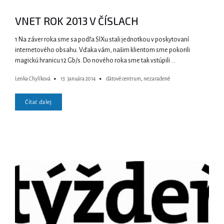
VNET ROK 2013 V ČÍSLACH
1 Na záver roka sme sa podľa SIXu stali jednotkou v poskytovaní
internetového obsahu. Vďaka vám, našim klientom sme pokorili
magickú hranicu 12 Gb/s. Do nového roka sme tak vstúpili …
Lenka Chylíková
13. januára 2014
dátové centrum
,
nezaradené
Čítať ďalej