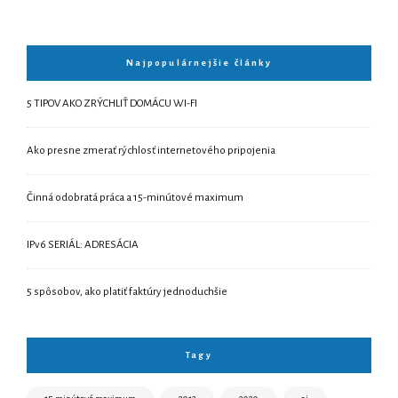
Najpopulárnejšie články
5 TIPOV AKO ZRÝCHLIŤ DOMÁCU WI-FI
Ako presne zmerať rýchlosť internetového pripojenia
Činná odobratá práca a 15-minútové maximum
IPv6 SERIÁL: ADRESÁCIA
5 spôsobov, ako platiť faktúry jednoduchšie
Tagy