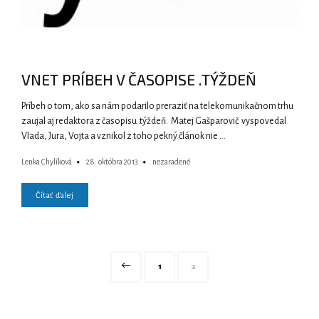
VNET PRÍBEH V ČASOPISE .TÝŽDEŇ
Príbeh o tom, ako sa nám podarilo preraziť na telekomunikačnom trhu
zaujal aj redaktora z časopisu .týždeň. Matej Gašparovič vyspovedal
Vlada, Jura, Vojta a vznikol z toho pekný článok nie …
Lenka Chylíková
28. októbra 2013
nezaradené
Čítať ďalej
Navigácia
Page
Page
1
2
v
článkoch