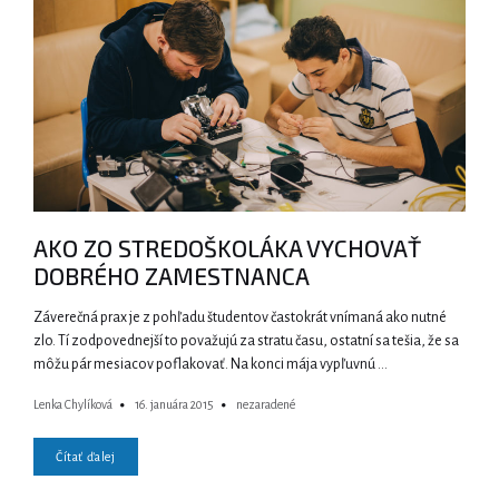
AKO ZO STREDOŠKOLÁKA VYCHOVAŤ
DOBRÉHO ZAMESTNANCA
Záverečná prax je z pohľadu študentov častokrát vnímaná ako nutné
zlo. Tí zodpovednejší to považujú za stratu času, ostatní sa tešia, že sa
môžu pár mesiacov poflakovať. Na konci mája vypľuvnú …
Lenka Chylíková
16. januára 2015
nezaradené
Čítať ďalej